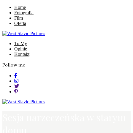
Home
Fotografia
Film
Oferta
To My
Opinie
Kontakt
Follow me
Sesja narzeczeńska w starym
domu