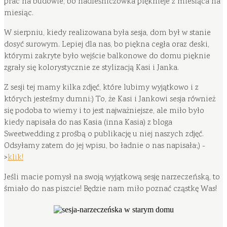
prac na budowie, bo nadleśniczówka pięknieje z miesiąca na
miesiąc.
W sierpniu, kiedy realizowana była sesja, dom był w stanie
dosyć surowym. Lepiej dla nas, bo piękna cegła oraz deski,
którymi zakryte było wejście balkonowe do domu pięknie
zgrały się kolorystycznie ze stylizacją Kasi i Janka.
Z sesji tej mamy kilka zdjęć, które lubimy wyjątkowo i z
których jesteśmy dumni:) To, że Kasi i Jankowi sesja również
się podoba to wiemy i to jest najważniejsze, ale miło było
kiedy napisała do nas Kasia (inna Kasia) z bloga
Sweetwedding z prośbą o publikację u niej naszych zdjęć.
Odsyłamy zatem do jej wpisu, bo ładnie o nas napisała;) -
>
klik!
Jeśli macie pomysł na swoją wyjątkową sesję narzeczeńską, to
śmiało do nas piszcie! Będzie nam miło poznać cząstkę Was!