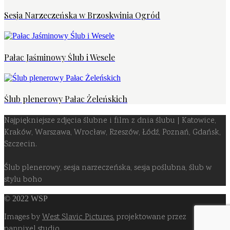
Sesja Narzeczeńska w Brzoskwinia Ogród
Pałac Jaśminowy Ślub i Wesele
Ślub plenerowy Pałac Żeleńskich
Najpiękniejsze zdjęcia ślubne i film z dnia ślubu | Katowice,
Kraków, Warszawa, Wrocław, Rzeszów, Łódź, Poznań, Gdańsk,
Szczecin.
Ślub plenerowy, sesja narzeczeńska, sesja poślubna, ślub w
stylu boho
© 2022 WSP
Images by
West Slavic Pictures.
projektowane przez
panpixel.studio