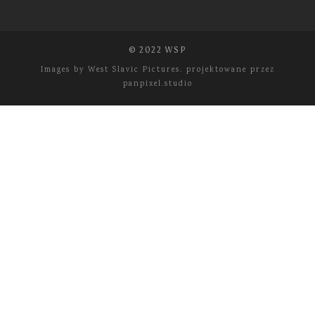
© 2022 WSP
Images by
West Slavic Pictures.
projektowane przez
panpixel.studio