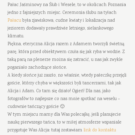
Pałac Jaśminowy na Ślub i Wesele, to w okolicach Poznania
jedno z fajniejszych miejsc. Ceremonia ślubu na tyłach
Pałacu
była zjawiskowa, cudne kwiaty i lokalizacja nad
jeziorem dodawały prawdziwie letniego, sielankowego
klimatu.
Piękna, eteryczna Alicja razem z Adamem tworzyli świetną
parę, która przed obiektywem czuła się jak ryba w wodzie. Z
taką parą na plenerze można się zatracić, u nas jak zwykle
poganiało zachodzące słońce.
A kiedy słońce już zaszło, no właśnie, wtedy pałeczkę przejęli
goście, którzy chyba w większości byli tancerzami, tak jak
Alicja i Adam. Co tam się działo! Ogień! Dla nas, jako
fotografów to najlepsze co nas może spotkać na weselu –
cudownie tańczący goście 🙂
W tym miejscu mamy dla Was polecajkę, jeśli planujecie
naukę pierwszego tańca, to w miłej atmosferze wspaniale
przygotuje Was Alicja: tutaj zostawiam
link do kontaktu