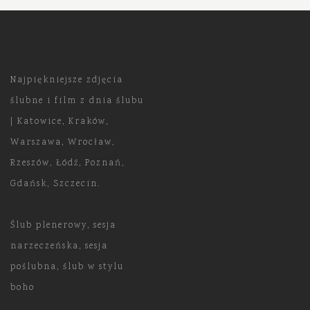
Najpiękniejsze zdjęcia
ślubne i film z dnia ślubu
| Katowice, Kraków,
Warszawa, Wrocław,
Rzeszów, Łódź, Poznań,
Gdańsk, Szczecin.
Ślub plenerowy, sesja
narzeczeńska, sesja
poślubna, ślub w stylu
boho