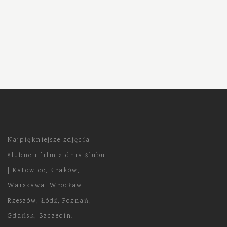
Najpiękniejsze zdjęcia
ślubne i film z dnia ślubu
| Katowice, Kraków,
Warszawa, Wrocław,
Rzeszów, Łódź, Poznań,
Gdańsk, Szczecin.