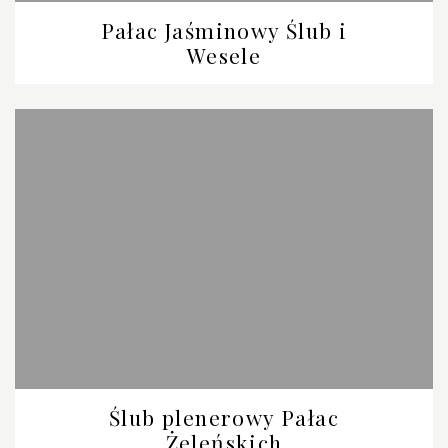
Pałac Jaśminowy Ślub i
Wesele
Ślub plenerowy Pałac
Żeleńskich