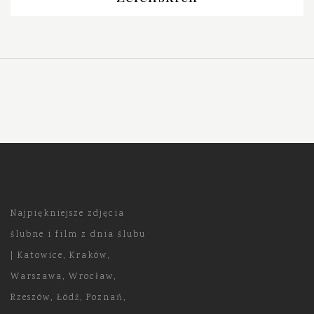
Najpiękniejsze zdjęcia
ślubne i film z dnia ślubu
| Katowice, Kraków,
Warszawa, Wrocław,
Rzeszów, Łódź, Poznań,